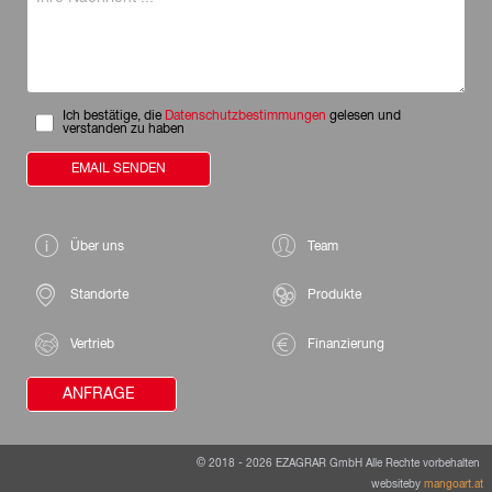
Ich bestätige, die
Datenschutzbestimmungen
gelesen und
verstanden zu haben
EMAIL SENDEN
Über uns
Team
Standorte
Produkte
Vertrieb
Finanzierung
ANFRAGE
©
2018 - 2026
EZAGRAR GmbH
Alle Rechte vorbehalten
websiteby
mangoart.at