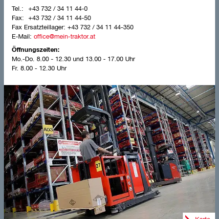
+43 732 / 34 11 44-0
+43 732 / 34 11 44-50
Fax Ersatzteillager:
+43 732 / 34 11 44-350
E-Mail:
office@mein-traktor.at
Öffnungszeiten:
Mo.-Do.
8.00 - 12.30 und 13.00 - 17.00 Uhr
Fr.
8.00 - 12.30 Uhr