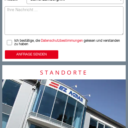
Ich bestätige, die
Datenschutzbestimmungen
gelesen und verstanden
zu haben
ANFRAGE SENDEN
STANDORTE