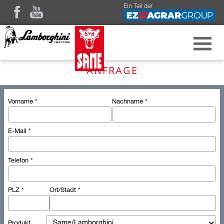
Ein Teil der
ANFRAGE
Vorname *
Nachname *
E-Mail *
Telefon *
PLZ *
Ort/Stadt *
Produkt